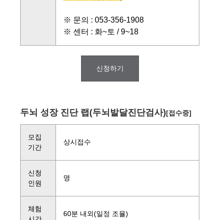
※ 문의 : 053-356-1908
※ 센터 : 화~토 / 9~18
신청하기
두뇌 성장 진단 랩(두뇌발달진단검사)
[접수중]
모집
상시접수
기간
신청
명
인원
체험
60분 내외(일정 조율)
시간